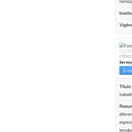
remoçã
Instit
Vigên
COOR
CIÊNCI
Serviç
E-ma
Título
trabal
Resu
difere
especi
tensão