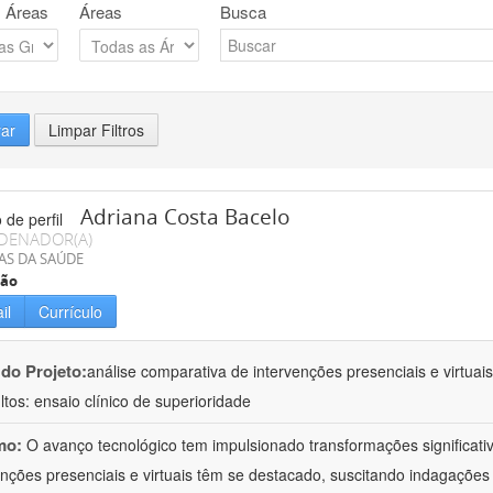
 Áreas
Áreas
Busca
rar
Limpar Filtros
Adriana Costa Bacelo
DENADOR(A)
AS DA SAÚDE
ção
il
Currículo
 do Projeto:
análise comparativa de intervenções presenciais e virtua
ltos: ensaio clínico de superioridade
mo:
O avanço tecnológico tem impulsionado transformações significati
enções presenciais e virtuais têm se destacado, suscitando indagações 