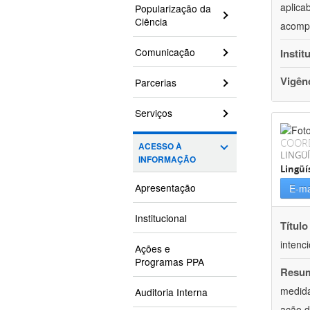
aplica
Popularização da
Ciência
acompa
Comunicação
Instit
Vigên
Parcerias
Serviços
COOR
ACESSO À
LINGÜÍ
INFORMAÇÃO
Lingüí
Apresentação
E-ma
Institucional
Título
intenc
Ações e
Programas PPA
Resu
medida
Auditoria Interna
ação d