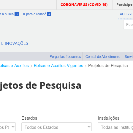
CORONAVÍRUS (COVID-19)
Participe
ra a busca
3
Ir para o rodapé
4
ACESSI
A E INOVAÇÕES
Perguntas frequentes
Central de Atendimento
Serv
olsas e Auxílios
Bolsas e Auxílios Vigentes
Projetos de Pesquisa
jetos de Pesquisa
Estados
Instituições