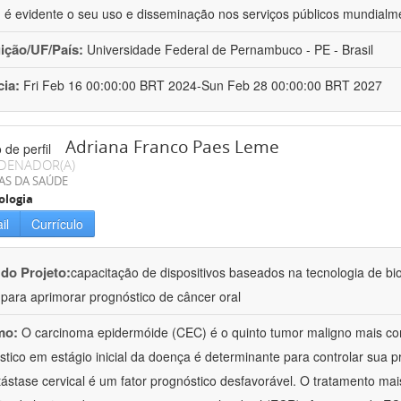
 é evidente o seu uso e disseminação nos serviços públicos mundialm
uição/UF/País:
Universidade Federal de Pernambuco - PE - Brasil
cia:
Fri Feb 16 00:00:00 BRT 2024-Sun Feb 28 00:00:00 BRT 2027
Adriana Franco Paes Leme
DENADOR(A)
AS DA SAÚDE
ologia
il
Currículo
 do Projeto:
capacitação de dispositivos baseados na tecnologia de b
a para aprimorar prognóstico de câncer oral
mo:
O carcinoma epidermóide (CEC) é o quinto tumor maligno mais c
stico em estágio inicial da doença é determinante para controlar sua
ástase cervical é um fator prognóstico desfavorável. O tratamento mai