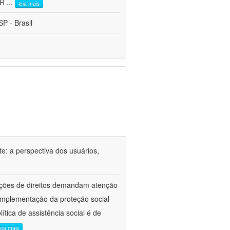
CR
...
leia mais
P - Brasil
e: a perspectiva dos usuários,
lações de direitos demandam atenção
implementação da proteção social
tica de assistência social é de
leia mais