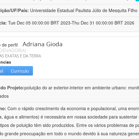
uição/UF/País:
Universidade Estadual Paulista Júlio de Mesquita Filho -
cia:
Tue Dec 05 00:00:00 BRT 2023-Thu Dec 31 00:00:00 BRT 2026
Adriana Gioda
DENADOR(A)
AS EXATAS E DA TERRA
ncias
il
Currículo
 do Projeto:
poluição do ar exterior-interior em ambiente urbano: mon
ados
mo:
Com o rápido crescimento da economia e populacional, uma enorm
a, água e alimentos) é necessária em nossa sociedade para sustentar 
 tipos de poluição têm sido produzidos. Entre os vários problemas de p
o grande preocupação em todo o mundo devido à sua natureza gener