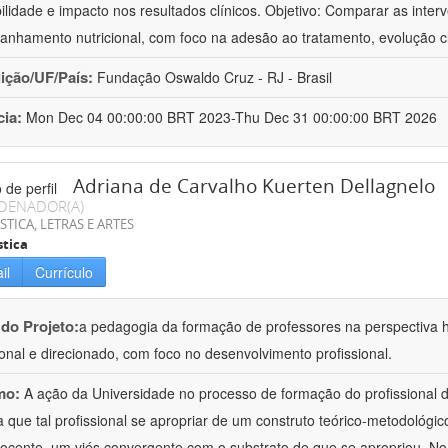
bilidade e impacto nos resultados clínicos. Objetivo: Comparar as inter
nhamento nutricional, com foco na adesão ao tratamento, evolução cl
uição/UF/País:
Fundação Oswaldo Cruz - RJ - Brasil
cia:
Mon Dec 04 00:00:00 BRT 2023-Thu Dec 31 00:00:00 BRT 2026
Adriana de Carvalho Kuerten Dellagnelo
DENADOR(A)
STICA, LETRAS E ARTES
stica
il
Currículo
 do Projeto:
a pedagogia da formação de professores na perspectiva his
ional e direcionado, com foco no desenvolvimento profissional.
mo:
A ação da Universidade no processo de formação do profissional d
 que tal profissional se apropriar de um construto teórico-metodológico
ocente, um viés convergente com o substrato de que se apropriou. No e