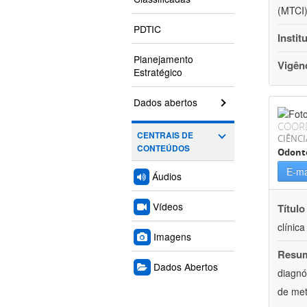
(MTCI)
PDTIC
Instit
Planejamento
Vigên
Estratégico
Dados abertos
COOR
CENTRAIS DE
CIÊNCI
CONTEÚDOS
Odont
E-ma
Áudios
Vídeos
Título
clínic
Imagens
Resu
Dados Abertos
diagnó
de met