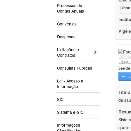
Processos de
tipica
Contas Anuais
Instit
Convênios
Vigên
Despesas
Licitações e
Contratos
COOR
CIÊNCI
Consultas Públicas
Saúde 
E-ma
Lei - Acesso a
Informação
Título
SIC
de sa
Resu
Sistema e-SIC
Sistem
Informações
qualid
Classificadas