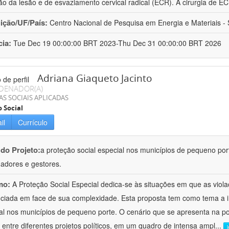
o da lesão e de esvaziamento cervical radical (ECR). A cirurgia de E
uição/UF/País:
Centro Nacional de Pesquisa em Energia e Materiais - S
cia:
Tue Dec 19 00:00:00 BRT 2023-Thu Dec 31 00:00:00 BRT 2026
Adriana Giaqueto Jacinto
DENADOR(A)
AS SOCIAIS APLICADAS
o Social
il
Currículo
 do Projeto:
a proteção social especial nos municípios de pequeno port
hadores e gestores.
mo:
A Proteção Social Especial dedica-se às situações em que as vio
nciada em face de sua complexidade. Esta proposta tem como tema a 
al nos municípios de pequeno porte. O cenário que se apresenta na polí
 entre diferentes projetos políticos, em um quadro de intensa ampl
...