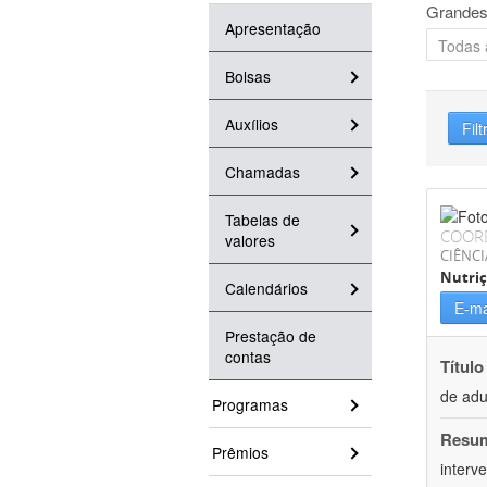
Grandes
Apresentação
Bolsas
Auxílios
Filt
Chamadas
Tabelas de
COOR
valores
CIÊNCI
Nutri
Calendários
E-ma
Prestação de
contas
Título
de adu
Programas
Resu
Prêmios
interv