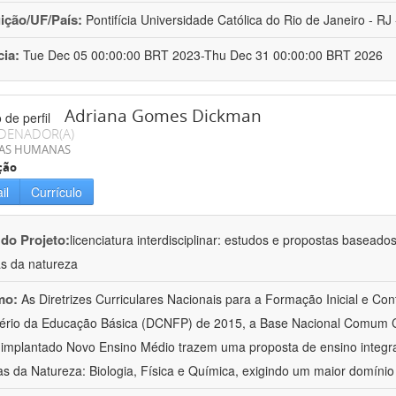
uição/UF/País:
Pontifícia Universidade Católica do Rio de Janeiro - RJ -
cia:
Tue Dec 05 00:00:00 BRT 2023-Thu Dec 31 00:00:00 BRT 2026
Adriana Gomes Dickman
DENADOR(A)
IAS HUMANAS
ção
il
Currículo
 do Projeto:
licenciatura interdisciplinar: estudos e propostas baseado
as da natureza
mo:
As Diretrizes Curriculares Nacionais para a Formação Inicial e Con
ério da Educação Básica (DCNFP) de 2015, a Base Nacional Comum C
implantado Novo Ensino Médio trazem uma proposta de ensino integr
as da Natureza: Biologia, Física e Química, exigindo um maior domínio