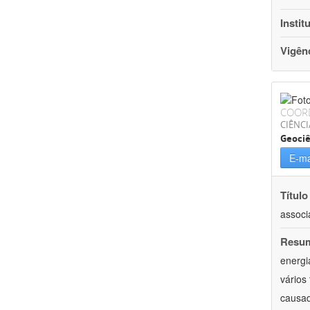
Instit
Vigên
COOR
CIÊNCI
Geociê
E-ma
Título
associ
Resu
energi
vários
causad