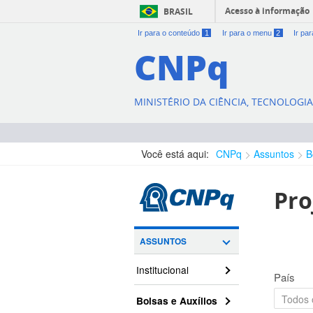
Acesso à informação
BRASIL
Ir para o conteúdo
1
Ir para o menu
2
Ir pa
CNPq
MINISTÉRIO DA CIÊNCIA, TECNOLOGI
Você está aqui:
CNPq
Assuntos
B
Pro
ASSUNTOS
Institucional
País
Bolsas e Auxílios