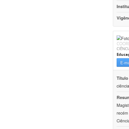
Instit
Vigên
COOR
CIÊNC
Educa
E-ma
Título
ciênci
Resu
Magist
recém 
Ciênci