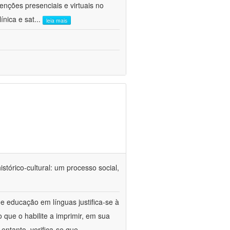
venções presenciais e virtuais no
ínica e sat
...
leia mais
tórico-cultural: um processo social,
e educação em línguas justifica-se à
 que o habilite a imprimir, em sua
ntanto, verifica-se que,