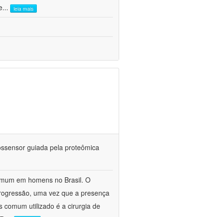
e
...
leia mais
iossensor guiada pela proteômica
omum em homens no Brasil. O
 progressão, uma vez que a presença
s comum utilizado é a cirurgia de