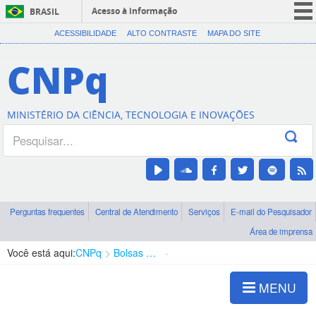
Acesso à informação
BRASIL
CORONAVÍRUS (COVID-19)
ACESSIBILIDADE
ALTO CONTRASTE
MAPA DO SITE
Participe
CNPq
Serviços
Legislação
MINISTÉRIO DA CIÊNCIA, TECNOLOGIA E INOVAÇÕES
Canais
Perguntas frequentes
Central de Atendimento
Serviços
E-mail do Pesquisador
Área de imprensa
Você está aqui:
CNPq
Bolsas e Auxílios Vigentes
Projetos de Pesquisa
MENU