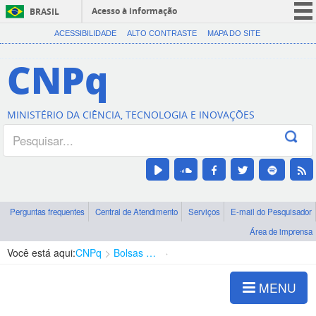
Acesso à informação
BRASIL
CORONAVÍRUS (COVID-19)
ACESSIBILIDADE
ALTO CONTRASTE
MAPA DO SITE
Participe
CNPq
Serviços
Legislação
MINISTÉRIO DA CIÊNCIA, TECNOLOGIA E INOVAÇÕES
Canais
Perguntas frequentes
Central de Atendimento
Serviços
E-mail do Pesquisador
Área de imprensa
Você está aqui:
CNPq
Bolsas e Auxílios Vigentes
Projetos de Pesquisa
MENU