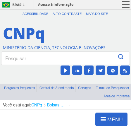
Acesso à informação
BRASIL
CORONAVÍRUS (COVID-19)
ACESSIBILIDADE
ALTO CONTRASTE
MAPA DO SITE
Participe
CNPq
Serviços
Legislação
MINISTÉRIO DA CIÊNCIA, TECNOLOGIA E INOVAÇÕES
Canais
Perguntas frequentes
Central de Atendimento
Serviços
E-mail do Pesquisador
Área de imprensa
Você está aqui:
CNPq
Bolsas e Auxílios Vigentes
Projetos de Pesquisa
MENU