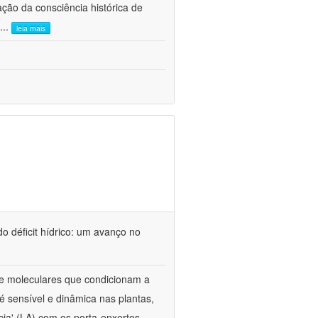
ão da consciência histórica de
...
leia mais
o déficit hídrico: um avanço no
s e moleculares que condicionam a
é sensível e dinâmica nas plantas,
cia' (LA) com os porta-enxertos