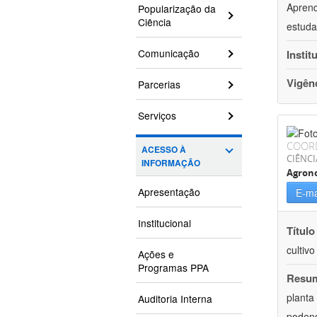
Aprend
Popularização da
Ciência
estuda
Comunicação
Instit
Vigên
Parcerias
Serviços
COOR
ACESSO À
CIÊNCI
INFORMAÇÃO
Agron
Apresentação
E-ma
Institucional
Título
cultiv
Ações e
Programas PPA
Resu
planta
Auditoria Interna
podend