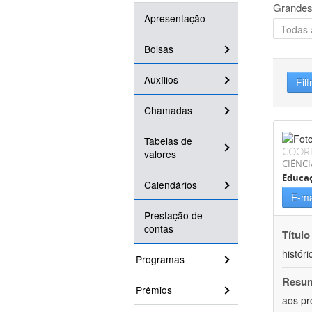
Grandes
Apresentação
Bolsas
Auxílios
Filt
Chamadas
Tabelas de
COOR
valores
CIÊNC
Educa
Calendários
E-ma
Prestação de
contas
Título
históri
Programas
Resu
Prêmios
aos pr