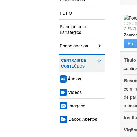
PDTIC
COOR
Planejamento
CIÊNCI
Estratégico
Zoote
E-ma
Dados abertos
Título
CENTRAIS DE
CONTEÚDOS
confin
Áudios
Resu
com mú
Vídeos
de par
mercad
Imagens
Instit
Dados Abertos
Vigên