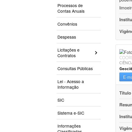
Processos de
limoei
Contas Anuais
Instit
Convênios
Vigên
Despesas
Licitações e
Contratos
COOR
CIÊNCI
Consultas Públicas
Geociê
E-ma
Lei - Acesso a
Informação
Título
SIC
Resu
Sistema e-SIC
Instit
Informações
Vigên
Classificadas