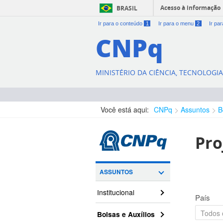
Acesso à informação
BRASIL
Ir para o conteúdo
1
Ir para o menu
2
Ir pa
CNPq
MINISTÉRIO DA CIÊNCIA, TECNOLOGI
Você está aqui:
CNPq
Assuntos
B
Pro
ASSUNTOS
Institucional
País
Bolsas e Auxílios