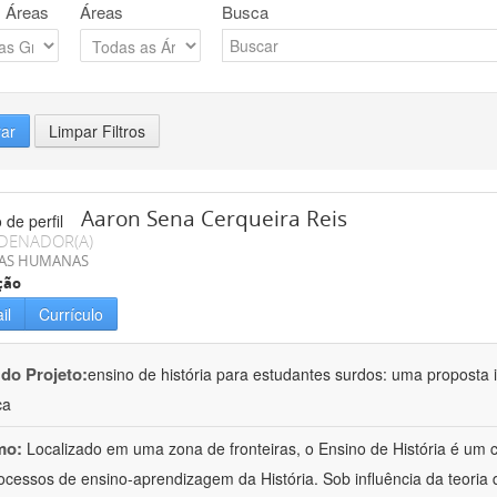
 Áreas
Áreas
Busca
rar
Limpar Filtros
Aaron Sena Cerqueira Reis
DENADOR(A)
IAS HUMANAS
ção
il
Currículo
 do Projeto:
ensino de história para estudantes surdos: uma proposta i
ca
mo:
Localizado em uma zona de fronteiras, o Ensino de História é um
ocessos de ensino-aprendizagem da História. Sob influência da teoria d