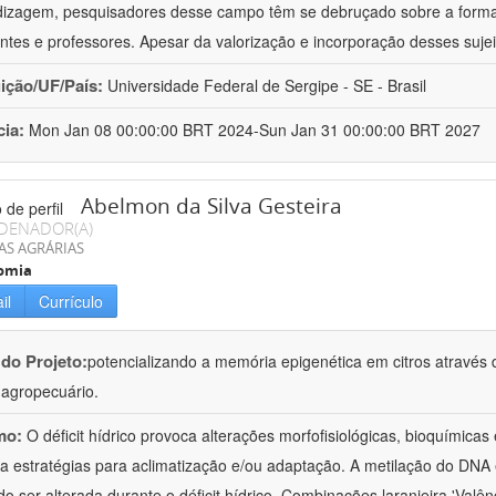
izagem, pesquisadores desse campo têm se debruçado sobre a formaç
ntes e professores. Apesar da valorização e incorporação desses sujei
uição/UF/País:
Universidade Federal de Sergipe - SE - Brasil
cia:
Mon Jan 08 00:00:00 BRT 2024-Sun Jan 31 00:00:00 BRT 2027
Abelmon da Silva Gesteira
DENADOR(A)
AS AGRÁRIAS
omia
il
Currículo
 do Projeto:
potencializando a memória epigenética em citros através d
o agropecuário.
mo:
O déficit hídrico provoca alterações morfofisiológicas, bioquímica
 a estratégias para aclimatização e/ou adaptação. A metilação do DNA 
o ser alterada durante o déficit hídrico. Combinações laranjeira 'Valên