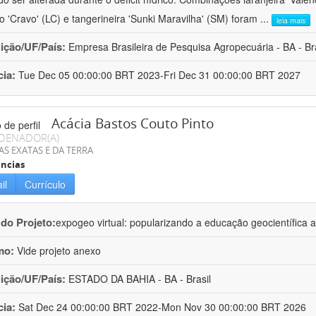
ro 'Cravo' (LC) e tangerineira 'Sunki Maravilha' (SM) foram
...
leia mais
uição/UF/País:
Empresa Brasileira de Pesquisa Agropecuária - BA - Bra
cia:
Tue Dec 05 00:00:00 BRT 2023-Fri Dec 31 00:00:00 BRT 2027
Acácia Bastos Couto Pinto
DENADOR(A)
AS EXATAS E DA TERRA
ncias
il
Currículo
 do Projeto:
expogeo virtual: popularizando a educação geocientífica a
mo:
Vide projeto anexo
uição/UF/País:
ESTADO DA BAHIA - BA - Brasil
cia:
Sat Dec 24 00:00:00 BRT 2022-Mon Nov 30 00:00:00 BRT 2026