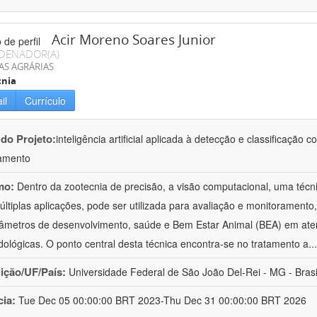
Acir Moreno Soares Junior
DENADOR(A)
AS AGRÁRIAS
cnia
il
Currículo
 do Projeto:
inteligência artificial aplicada à detecção e classificaçã
amento
mo:
Dentro da zootecnia de precisão, a visão computacional, uma técni
ltiplas aplicações, pode ser utilizada para avaliação e monitoramento, 
âmetros de desenvolvimento, saúde e Bem Estar Animal (BEA) em ate
ológicas. O ponto central desta técnica encontra-se no tratamento a
..
uição/UF/País:
Universidade Federal de São João Del-Rei - MG - Brasi
cia:
Tue Dec 05 00:00:00 BRT 2023-Thu Dec 31 00:00:00 BRT 2026