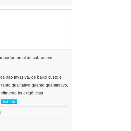
o comportamental de cabras em
ca não invasiva, de baixo custo e
tanto qualitativo quanto quantitativo,
ndimento às exigências
.
leia mais
l