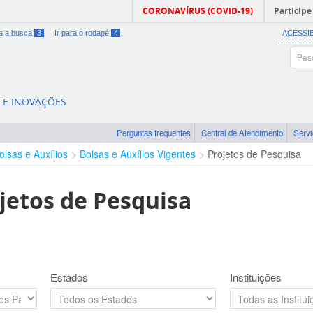
CORONAVÍRUS (COVID-19)
Participe
ra a busca
3
Ir para o rodapé
4
ACESSI
A E INOVAÇÕES
Perguntas frequentes
Central de Atendimento
Serv
olsas e Auxílios
Bolsas e Auxílios Vigentes
Projetos de Pesquisa
jetos de Pesquisa
Estados
Instituições