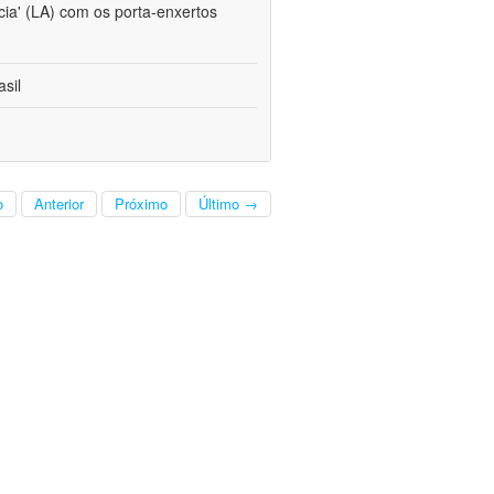
cia' (LA) com os porta-enxertos
sil
o
Anterior
Próximo
Último →