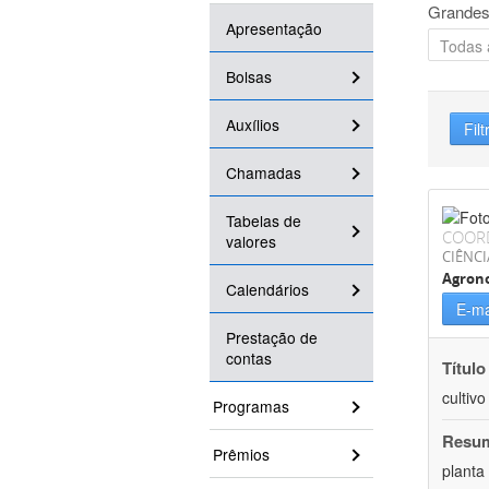
Grandes
Apresentação
Bolsas
Auxílios
Filt
Chamadas
Tabelas de
COOR
valores
CIÊNCI
Agron
Calendários
E-ma
Prestação de
contas
Título
cultiv
Programas
Resu
Prêmios
planta