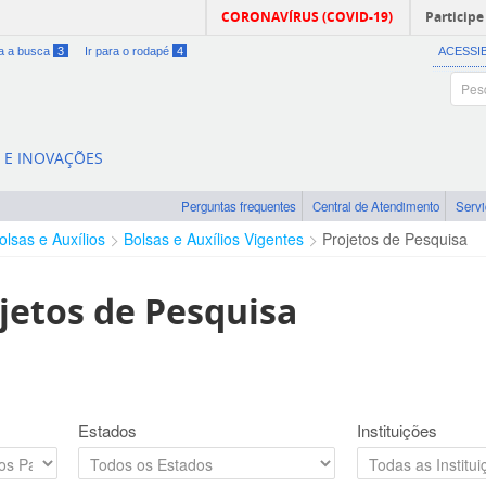
CORONAVÍRUS (COVID-19)
Participe
ra a busca
3
Ir para o rodapé
4
ACESSI
A E INOVAÇÕES
Perguntas frequentes
Central de Atendimento
Serv
olsas e Auxílios
Bolsas e Auxílios Vigentes
Projetos de Pesquisa
jetos de Pesquisa
Estados
Instituições