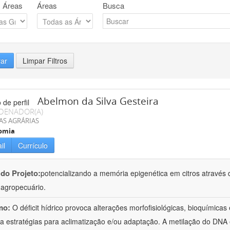
 Áreas
Áreas
Busca
rar
Limpar Filtros
Abelmon da Silva Gesteira
DENADOR(A)
AS AGRÁRIAS
omia
il
Currículo
 do Projeto:
potencializando a memória epigenética em citros através d
o agropecuário.
mo:
O déficit hídrico provoca alterações morfofisiológicas, bioquímica
 a estratégias para aclimatização e/ou adaptação. A metilação do DNA 