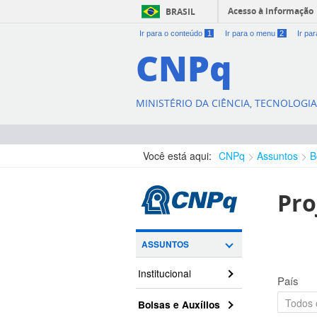
Acesso à informação
BRASIL
Ir para o conteúdo
1
Ir para o menu
2
Ir pa
CNPq
MINISTÉRIO DA CIÊNCIA, TECNOLOGI
Você está aqui:
CNPq
Assuntos
B
Pro
ASSUNTOS
Institucional
País
Bolsas e Auxílios