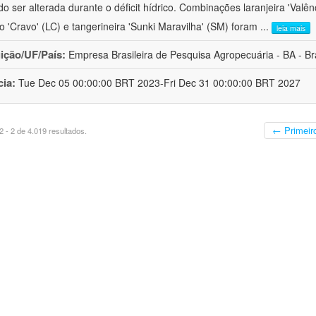
o ser alterada durante o déficit hídrico. Combinações laranjeira 'Valên
ro 'Cravo' (LC) e tangerineira 'Sunki Maravilha' (SM) foram
...
leia mais
uição/UF/País:
Empresa Brasileira de Pesquisa Agropecuária - BA - Bra
cia:
Tue Dec 05 00:00:00 BRT 2023-Fri Dec 31 00:00:00 BRT 2027
← Primeir
 - 2 de 4.019 resultados.