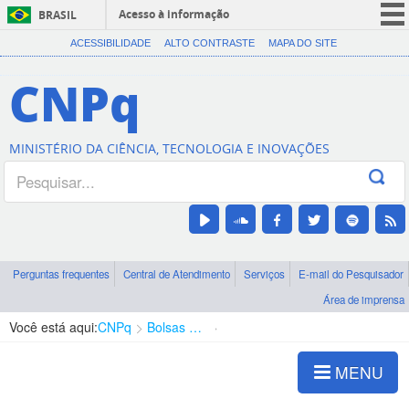
Acesso à informação
BRASIL
CORONAVÍRUS (COVID-19)
ACESSIBILIDADE
ALTO CONTRASTE
MAPA DO SITE
Participe
CNPq
Serviços
Legislação
MINISTÉRIO DA CIÊNCIA, TECNOLOGIA E INOVAÇÕES
Canais
Perguntas frequentes
Central de Atendimento
Serviços
E-mail do Pesquisador
Área de imprensa
Você está aqui:
CNPq
Bolsas e Auxílios Vigentes
Projetos de Pesquisa
MENU