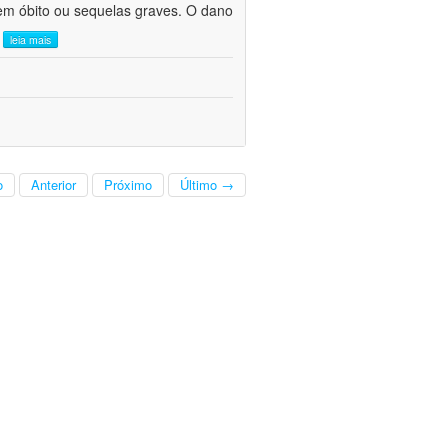
em óbito ou sequelas graves. O dano
.
leia mais
o
Anterior
Próximo
Último →