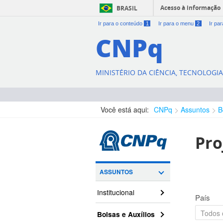
Acesso à informação
BRASIL
Ir para o conteúdo
1
Ir para o menu
2
Ir pa
CNPq
MINISTÉRIO DA CIÊNCIA, TECNOLOGI
Você está aqui:
CNPq
Assuntos
B
Pro
ASSUNTOS
Institucional
País
Bolsas e Auxílios