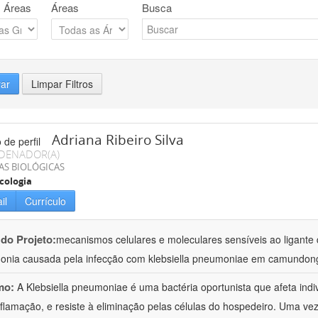
 Áreas
Áreas
Busca
rar
Limpar Filtros
Adriana Ribeiro Silva
DENADOR(A)
AS BIOLÓGICAS
cologia
il
Currículo
 do Projeto:
mecanismos celulares e moleculares sensíveis ao ligante 
nia causada pela infecção com klebsiella pneumoniae em camundon
mo:
A Klebsiella pneumoniae é uma bactéria oportunista que afeta in
nflamação, e resiste à eliminação pelas células do hospedeiro. Uma ve