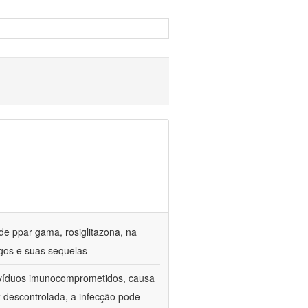
de ppar gama, rosiglitazona, na
gos e suas sequelas
divíduos imunocomprometidos, causa
z descontrolada, a infecção pode