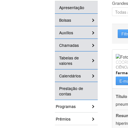
Grandes
Apresentação
Bolsas
Auxílios
Filt
Chamadas
Tabelas de
COOR
valores
CIÊNCI
Farma
Calendários
E-ma
Prestação de
contas
Título
pneumo
Programas
Resu
Prêmios
hiperi