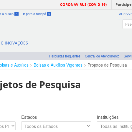
CORONAVÍRUS (COVID-19)
Participe
ra a busca
3
Ir para o rodapé
4
ACESSI
A E INOVAÇÕES
Perguntas frequentes
Central de Atendimento
Serv
olsas e Auxílios
Bolsas e Auxílios Vigentes
Projetos de Pesquisa
jetos de Pesquisa
Estados
Instituições