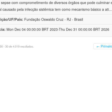
à sepse com comprometimento de diversos órgãos que pode culminar 
al causado pela infecção sistêmica tem como mecanismo básico a ati
..
uição/UF/País:
Fundação Oswaldo Cruz - RJ - Brasil
cia:
Mon Dec 04 00:00:00 BRT 2023-Thu Dec 31 00:00:00 BRT 2026
← Primeir
0 - 30 de 4.019 resultados.