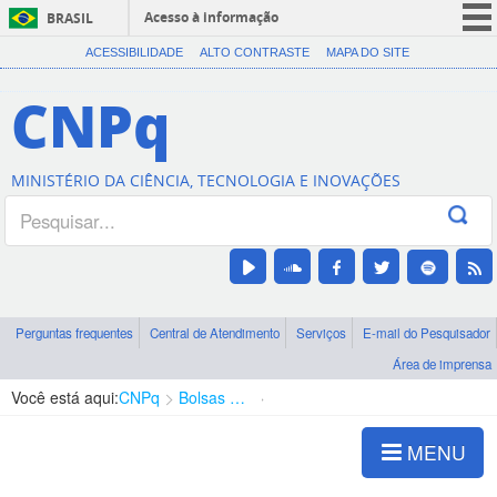
Acesso à informação
BRASIL
CORONAVÍRUS (COVID-19)
ACESSIBILIDADE
ALTO CONTRASTE
MAPA DO SITE
Participe
CNPq
Serviços
Legislação
MINISTÉRIO DA CIÊNCIA, TECNOLOGIA E INOVAÇÕES
Canais
Perguntas frequentes
Central de Atendimento
Serviços
E-mail do Pesquisador
Área de imprensa
Você está aqui:
CNPq
Bolsas e Auxílios Vigentes
Projetos de Pesquisa
MENU