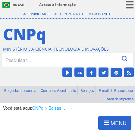
Acesso à informação
BRASIL
CORONAVÍRUS (COVID-19)
ACESSIBILIDADE
ALTO CONTRASTE
MAPA DO SITE
Participe
CNPq
Serviços
Legislação
MINISTÉRIO DA CIÊNCIA, TECNOLOGIA E INOVAÇÕES
Canais
Perguntas frequentes
Central de Atendimento
Serviços
E-mail do Pesquisador
Área de imprensa
Você está aqui:
CNPq
Bolsas e Auxílios Vigentes
Projetos de Pesquisa
MENU