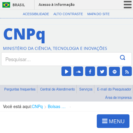
Acesso à informação
BRASIL
CORONAVÍRUS (COVID-19)
ACESSIBILIDADE
ALTO CONTRASTE
MAPA DO SITE
Participe
CNPq
Serviços
Legislação
MINISTÉRIO DA CIÊNCIA, TECNOLOGIA E INOVAÇÕES
Canais
Perguntas frequentes
Central de Atendimento
Serviços
E-mail do Pesquisador
Área de imprensa
Você está aqui:
CNPq
Bolsas e Auxílios Vigentes
Projetos de Pesquisa
MENU