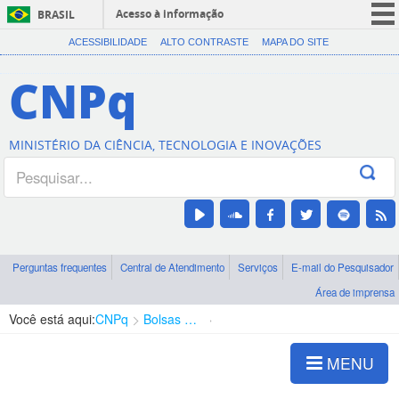
Acesso à informação
BRASIL
CORONAVÍRUS (COVID-19)
ACESSIBILIDADE
ALTO CONTRASTE
MAPA DO SITE
Participe
CNPq
Serviços
Legislação
MINISTÉRIO DA CIÊNCIA, TECNOLOGIA E INOVAÇÕES
Canais
Perguntas frequentes
Central de Atendimento
Serviços
E-mail do Pesquisador
Área de imprensa
Você está aqui:
CNPq
Bolsas e Auxílios Vigentes
Projetos de Pesquisa
MENU