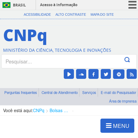
Acesso à informação
BRASIL
CORONAVÍRUS (COVID-19)
ACESSIBILIDADE
ALTO CONTRASTE
MAPA DO SITE
Participe
CNPq
Serviços
Legislação
MINISTÉRIO DA CIÊNCIA, TECNOLOGIA E INOVAÇÕES
Canais
Perguntas frequentes
Central de Atendimento
Serviços
E-mail do Pesquisador
Área de imprensa
Você está aqui:
CNPq
Bolsas e Auxílios Vigentes
Projetos de Pesquisa
MENU