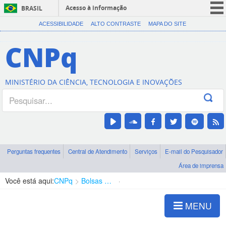
Acesso à informação
BRASIL
CORONAVÍRUS (COVID-19)
ACESSIBILIDADE
ALTO CONTRASTE
MAPA DO SITE
Participe
CNPq
Serviços
Legislação
MINISTÉRIO DA CIÊNCIA, TECNOLOGIA E INOVAÇÕES
Canais
Perguntas frequentes
Central de Atendimento
Serviços
E-mail do Pesquisador
Área de imprensa
Você está aqui:
CNPq
Bolsas e Auxílios Vigentes
Projetos de Pesquisa
MENU