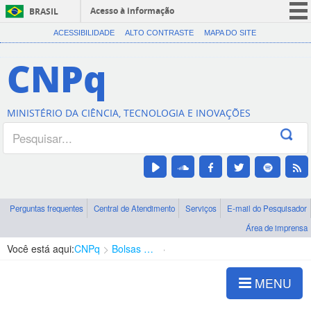
Acesso à informação
BRASIL
CORONAVÍRUS (COVID-19)
ACESSIBILIDADE
ALTO CONTRASTE
MAPA DO SITE
Participe
CNPq
Serviços
Legislação
MINISTÉRIO DA CIÊNCIA, TECNOLOGIA E INOVAÇÕES
Canais
Perguntas frequentes
Central de Atendimento
Serviços
E-mail do Pesquisador
Área de imprensa
Você está aqui:
CNPq
Bolsas e Auxílios Vigentes
Projetos de Pesquisa
MENU