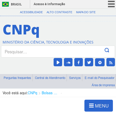
Acesso à informação
BRASIL
CORONAVÍRUS (COVID-19)
ACESSIBILIDADE
ALTO CONTRASTE
MAPA DO SITE
Participe
CNPq
Serviços
Legislação
MINISTÉRIO DA CIÊNCIA, TECNOLOGIA E INOVAÇÕES
Canais
Perguntas frequentes
Central de Atendimento
Serviços
E-mail do Pesquisador
Área de imprensa
Você está aqui:
CNPq
Bolsas e Auxílios Vigentes
Projetos de Pesquisa
MENU