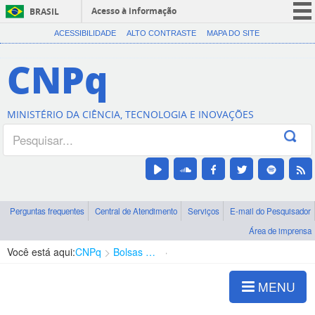
Acesso à informação
BRASIL
CORONAVÍRUS (COVID-19)
ACESSIBILIDADE
ALTO CONTRASTE
MAPA DO SITE
Participe
CNPq
Serviços
Legislação
MINISTÉRIO DA CIÊNCIA, TECNOLOGIA E INOVAÇÕES
Canais
Perguntas frequentes
Central de Atendimento
Serviços
E-mail do Pesquisador
Área de imprensa
Você está aqui:
CNPq
Bolsas e Auxílios Vigentes
Projetos de Pesquisa
MENU