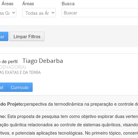
 Áreas
Áreas
Busca
rar
Limpar Filtros
Tiago Debarba
DENADOR(A)
AS EXATAS E DA TERRA
il
Currículo
 do Projeto:
perspectiva da termodinâmica na preparação e controle 
mo:
Esta proposta de pesquisa tem como objetivo explorar duas verte
ação quântica relacionados ao controle de sistemas quânticos, visand
itivos, e potenciais aplicações tecnológicas. No primeiro tópico, con