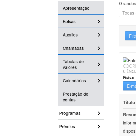
Grandes
Apresentação
Bolsas
Auxílios
Filt
Chamadas
Tabelas de
COOR
valores
CIÊNCI
Física
Calendários
E-ma
Prestação de
contas
Título
Programas
Resu
inform
Prêmios
dispos