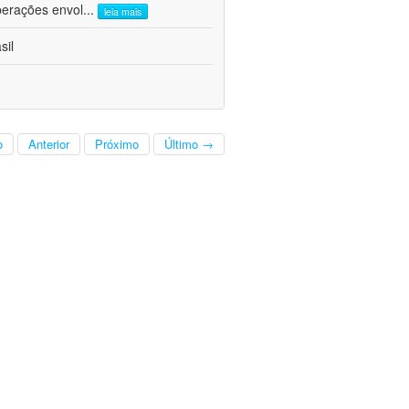
perações envol
...
leia mais
sil
o
Anterior
Próximo
Último →