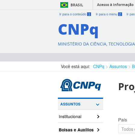
Acesso à informação
BRASIL
Ir para o conteúdo
1
Ir para o menu
2
Ir pa
CNPq
MINISTÉRIO DA CIÊNCIA, TECNOLOGI
Você está aqui:
CNPq
Assuntos
B
Pro
ASSUNTOS
Institucional
País
Bolsas e Auxílios