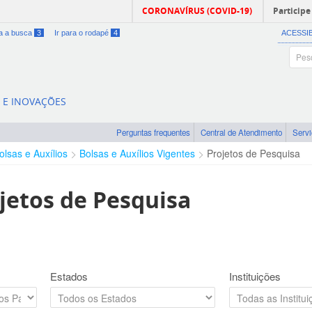
CORONAVÍRUS (COVID-19)
Participe
ra a busca
3
Ir para o rodapé
4
ACESSI
A E INOVAÇÕES
Perguntas frequentes
Central de Atendimento
Serv
olsas e Auxílios
Bolsas e Auxílios Vigentes
Projetos de Pesquisa
jetos de Pesquisa
Estados
Instituições