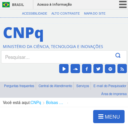
Acesso à informação
BRASIL
CORONAVÍRUS (COVID-19)
ACESSIBILIDADE
ALTO CONTRASTE
MAPA DO SITE
Participe
CNPq
Serviços
Legislação
MINISTÉRIO DA CIÊNCIA, TECNOLOGIA E INOVAÇÕES
Canais
Perguntas frequentes
Central de Atendimento
Serviços
E-mail do Pesquisador
Área de imprensa
Você está aqui:
CNPq
Bolsas e Auxílios Vigentes
Projetos de Pesquisa
MENU