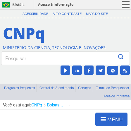
Acesso à informação
BRASIL
CORONAVÍRUS (COVID-19)
ACESSIBILIDADE
ALTO CONTRASTE
MAPA DO SITE
Participe
CNPq
Serviços
Legislação
MINISTÉRIO DA CIÊNCIA, TECNOLOGIA E INOVAÇÕES
Canais
Perguntas frequentes
Central de Atendimento
Serviços
E-mail do Pesquisador
Área de imprensa
Você está aqui:
CNPq
Bolsas e Auxílios Vigentes
Projetos de Pesquisa
MENU