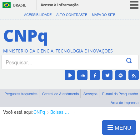
Acesso à informação
BRASIL
CORONAVÍRUS (COVID-19)
ACESSIBILIDADE
ALTO CONTRASTE
MAPA DO SITE
Participe
CNPq
Serviços
Legislação
MINISTÉRIO DA CIÊNCIA, TECNOLOGIA E INOVAÇÕES
Canais
Perguntas frequentes
Central de Atendimento
Serviços
E-mail do Pesquisador
Área de imprensa
Você está aqui:
CNPq
Bolsas e Auxílios Vigentes
Projetos de Pesquisa
MENU