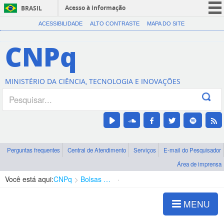
Acesso à informação
BRASIL
CORONAVÍRUS (COVID-19)
ACESSIBILIDADE
ALTO CONTRASTE
MAPA DO SITE
Participe
CNPq
Serviços
Legislação
MINISTÉRIO DA CIÊNCIA, TECNOLOGIA E INOVAÇÕES
Canais
Perguntas frequentes
Central de Atendimento
Serviços
E-mail do Pesquisador
Área de imprensa
Você está aqui:
CNPq
Bolsas e Auxílios Vigentes
Projetos de Pesquisa
MENU