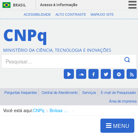
Acesso à informação
BRASIL
CORONAVÍRUS (COVID-19)
ACESSIBILIDADE
ALTO CONTRASTE
MAPA DO SITE
Participe
CNPq
Serviços
Legislação
MINISTÉRIO DA CIÊNCIA, TECNOLOGIA E INOVAÇÕES
Canais
Perguntas frequentes
Central de Atendimento
Serviços
E-mail do Pesquisador
Área de imprensa
Você está aqui:
CNPq
Bolsas e Auxílios Vigentes
Projetos de Pesquisa
MENU