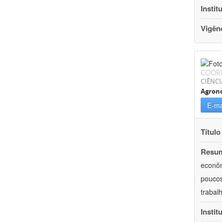
Instit
Vigên
COOR
CIÊNCI
Agron
E-ma
Título
Resu
econôm
poucos
trabal
Instit