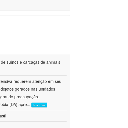
s de suínos e carcaças de animais
ntensiva requerem atenção em seu
s dejetos gerados nas unidades
e grande preocupação.
róbia (DA) apre
...
leia mais
asil