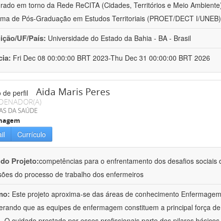
urado em torno da Rede ReCITA (Cidades, Territórios e Meio Ambient
ma de Pós-Graduação em Estudos Territoriais (PROET/DECT I/UNEB)
uição/UF/País:
Universidade do Estado da Bahia - BA - Brasil
cia:
Fri Dec 08 00:00:00 BRT 2023-Thu Dec 31 00:00:00 BRT 2026
Aida Maris Peres
DENADOR(A)
AS DA SAÚDE
magem
il
Currículo
 do Projeto:
competências para o enfrentamento dos desafios sociais d
ões do processo de trabalho dos enfermeiros
mo:
Este projeto aproxima-se das áreas de conhecimento Enfermage
erando que as equipes de enfermagem constituem a principal força de
 O cuidado prestado por esses profissionais parte dos pilares básicos