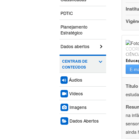
Instit
PDTIC
Vigên
Planejamento
Estratégico
Dados abertos
COOR
CIÊNC
Educa
CENTRAIS DE
CONTEÚDOS
E-ma
Áudios
Título
Vídeos
estuda
Resu
Imagens
na inf
Dados Abertos
sensor
ainda 