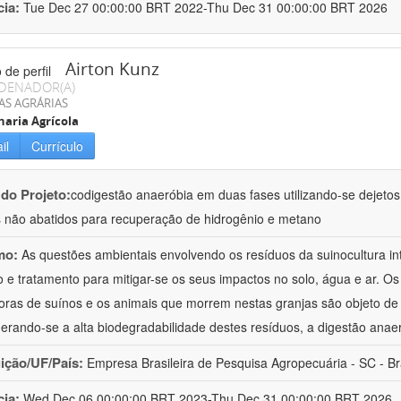
cia:
Tue Dec 27 00:00:00 BRT 2022-Thu Dec 31 00:00:00 BRT 2026
Airton Kunz
DENADOR(A)
AS AGRÁRIAS
aria Agrícola
il
Currículo
 do Projeto:
codigestão anaeróbia em duas fases utilizando-se dejeto
 não abatidos para recuperação de hidrogênio e metano
mo:
As questões ambientais envolvendo os resíduos da suinocultura i
 e tratamento para mitigar-se os seus impactos no solo, água e ar. O
oras de suínos e os animais que morrem nestas granjas são objeto d
erando-se a alta biodegradabilidade destes resíduos, a digestão anae
uição/UF/País:
Empresa Brasileira de Pesquisa Agropecuária - SC - Br
cia:
Wed Dec 06 00:00:00 BRT 2023-Thu Dec 31 00:00:00 BRT 2026