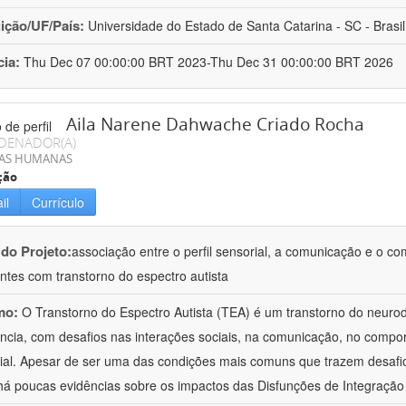
uição/UF/País:
Universidade do Estado de Santa Catarina - SC - Brasil
cia:
Thu Dec 07 00:00:00 BRT 2023-Thu Dec 31 00:00:00 BRT 2026
Aila Narene Dahwache Criado Rocha
DENADOR(A)
IAS HUMANAS
ção
il
Currículo
 do Projeto:
associação entre o perfil sensorial, a comunicação e o c
ntes com transtorno do espectro autista
mo:
O Transtorno do Espectro Autista (TEA) é um transtorno do neur
ância, com desafios nas interações sociais, na comunicação, no comp
ial. Apesar de ser uma das condições mais comuns que trazem desafios
há poucas evidências sobre os impactos das Disfunções de Integraçã