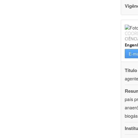
Vigên
COOR
CIÊNCI
Engenh
E-ma
Título
agente
Resu
país p
anaeró
biogás
Instit