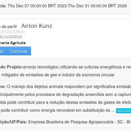
cia:
Thu Dec 07 00:00:00 BRT 2023-Thu Dec 31 00:00:00 BRT 2026
Airton Kunz
DENADOR(A)
AS AGRÁRIAS
aria Agrícola
il
Currículo
 do Projeto:
arranjo tecnológico utilizando-se culturas energéticas e
 mitigador de emissões de gee e indutor da economia circular
mo:
O manejo dos dejetos animais respondem por significativa emissã
rincipalmente pelos processos de degradação anaeróbia sem a captura
bia pode contribuir para a redução destas emissões de gases de efei
 pode contribuir como energia renovável em substituição às
...
leia mais
uição/UF/País:
Empresa Brasileira de Pesquisa Agropecuária - SC - Br