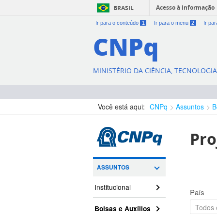
Acesso à informação
BRASIL
Ir para o conteúdo
1
Ir para o menu
2
Ir pa
CNPq
MINISTÉRIO DA CIÊNCIA, TECNOLOGI
Você está aqui:
CNPq
Assuntos
B
Pro
ASSUNTOS
Institucional
País
Bolsas e Auxílios