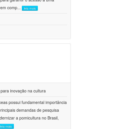
olvem comp
...
leia mais
 para inovação na cultura
ceas possui fundamental importância
 principais demandas de pesquisa
ernizar a pomicultura no Brasil,
leia mais