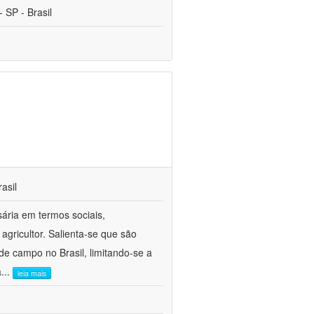
 SP - Brasil
asil
sária em termos sociais,
agricultor. Salienta-se que são
e campo no Brasil, limitando-se a
a
...
leia mais