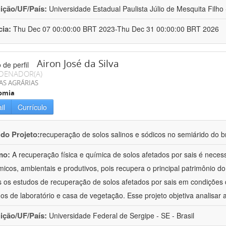
uição/UF/País:
Universidade Estadual Paulista Júlio de Mesquita Filho -
cia:
Thu Dec 07 00:00:00 BRT 2023-Thu Dec 31 00:00:00 BRT 2026
Airon José da Silva
DENADOR(A)
AS AGRÁRIAS
omia
il
Currículo
 do Projeto:
recuperação de solos salinos e sódicos no semiárido do br
mo:
A recuperação física e química de solos afetados por sais é neces
icos, ambientais e produtivos, pois recupera o principal patrimônio do 
 os estudos de recuperação de solos afetados por sais em condições d
hos de laboratório e casa de vegetação. Esse projeto objetiva analisar 
uição/UF/País:
Universidade Federal de Sergipe - SE - Brasil