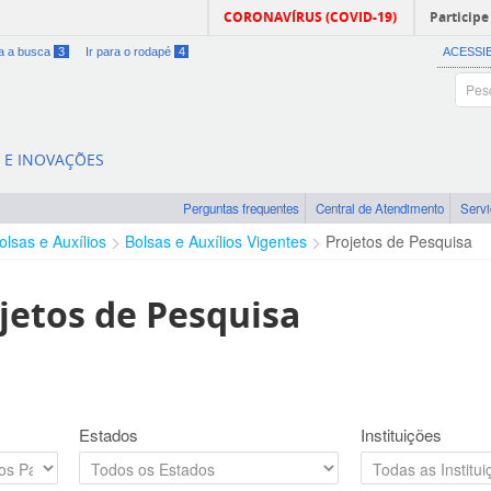
CORONAVÍRUS (COVID-19)
Participe
ra a busca
3
Ir para o rodapé
4
ACESSI
A E INOVAÇÕES
Perguntas frequentes
Central de Atendimento
Serv
olsas e Auxílios
Bolsas e Auxílios Vigentes
Projetos de Pesquisa
jetos de Pesquisa
Estados
Instituições