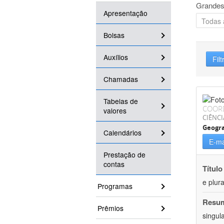
Grandes
Apresentação
Bolsas
Auxílios
Filt
Chamadas
Tabelas de
COOR
valores
CIÊNC
Geogra
Calendários
E-ma
Prestação de
contas
Título
e plur
Programas
Resu
Prêmios
singul