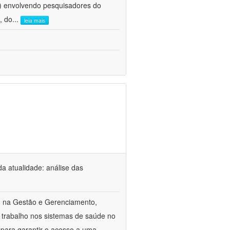
e) envolvendo pesquisadores do
, do
...
leia mais
a atualidade: análise das
m na Gestão e Gerenciamento,
 trabalho nos sistemas de saúde no
 para garantir o acesso a uma