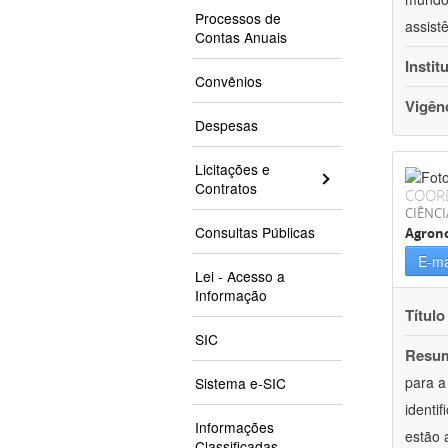
Processos de
assist
Contas Anuais
Instit
Convênios
Vigên
Despesas
Licitações e
Contratos
COOR
CIÊNCI
Consultas Públicas
Agron
E-ma
Lei - Acesso a
Informação
Título
SIC
Resu
para a
Sistema e-SIC
identi
Informações
estão 
Classificadas