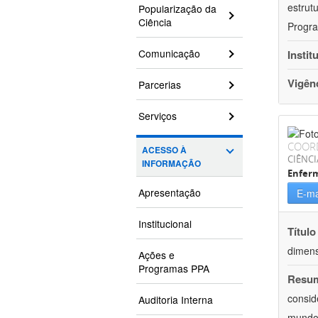
estrut
Popularização da
Ciência
Progra
Comunicação
Instit
Vigên
Parcerias
Serviços
COOR
ACESSO À
CIÊNCI
INFORMAÇÃO
Enfer
Apresentação
E-ma
Institucional
Título
dimens
Ações e
Programas PPA
Resu
consid
Auditoria Interna
mundo.