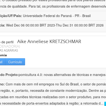
ência de qualidade. Para tal, os profissionais de enfermagem desenv
uição/UF/País:
Universidade Federal do Paraná - PR - Brasil
cia:
Wed Dec 06 00:00:00 BRT 2023-Thu Dec 31 00:00:00 BRT 2026
Aike Anneliese KRETZSCHMAR
DENADOR(A)
AS AGRÁRIAS
omia
il
Currículo
 do Projeto:
pomicultura 4.0: novas alternativas de técnicas e manejos
mo:
Com mais de cem mil empregos no Sul do Brasil, o setor de pomá
 região, e, portanto, necessita de constante modernização. Dentre as
ficadas em reuniões técnicas realizadas com o setor produtivo, para mod
a necessidade de porta-enxertos adaptados à região; a retomada d
...