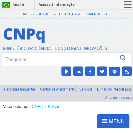
Acesso à informação
BRASIL
CORONAVÍRUS (COVID-19)
ACESSIBILIDADE
ALTO CONTRASTE
MAPA DO SITE
Participe
CNPq
Serviços
Legislação
MINISTÉRIO DA CIÊNCIA, TECNOLOGIA E INOVAÇÕES
Canais
Perguntas frequentes
Central de Atendimento
Serviços
E-mail do Pesquisador
Área de imprensa
Você está aqui:
CNPq
Bolsas e Auxílios Vigentes
Projetos de Pesquisa
MENU