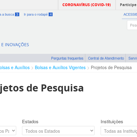
CORONAVÍRUS (COVID-19)
Participe
ra a busca
3
Ir para o rodapé
4
ACESSI
A E INOVAÇÕES
Perguntas frequentes
Central de Atendimento
Serv
olsas e Auxílios
Bolsas e Auxílios Vigentes
Projetos de Pesquisa
jetos de Pesquisa
Estados
Instituições