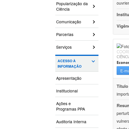
ouvrie
Popularização da
Ciência
Instit
Comunicação
Vigên
Parcerias
Serviços
COOR
CIÊNCI
ACESSO À
Econo
INFORMAÇÃO
E-ma
Apresentação
Título
Institucional
import
Ações e
Resu
Programas PPA
pertur
vulner
Auditoria Interna
oferta