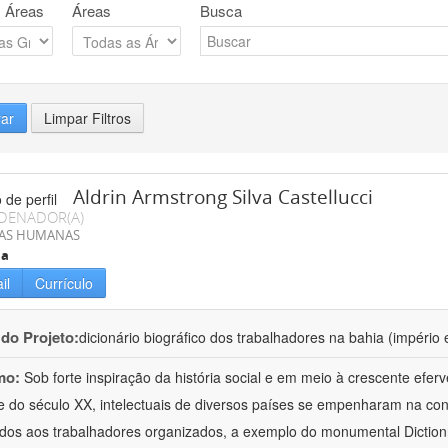
 Áreas
Áreas
Busca
rar
Limpar Filtros
Aldrin Armstrong Silva Castellucci
DENADOR(A)
IAS HUMANAS
ia
il
Currículo
 do Projeto:
dicionário biográfico dos trabalhadores na bahia (império 
mo:
Sob forte inspiração da história social e em meio à crescente efer
 do século XX, intelectuais de diversos países se empenharam na cons
dos aos trabalhadores organizados, a exemplo do monumental Dictio