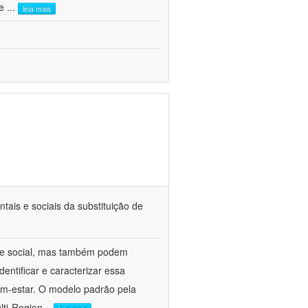
 e
...
leia mais
tais e sociais da substituição de
 e social, mas também podem
entificar e caracterizar essa
bem-estar. O modelo padrão pela
lti-Region
...