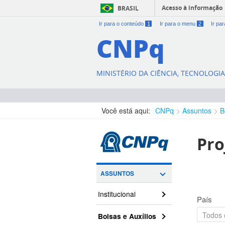
Acesso à informação
BRASIL
Ir para o conteúdo
1
Ir para o menu
2
Ir pa
CNPq
MINISTÉRIO DA CIÊNCIA, TECNOLOGI
Você está aqui:
CNPq
Assuntos
B
Pro
ASSUNTOS
Institucional
País
Bolsas e Auxílios