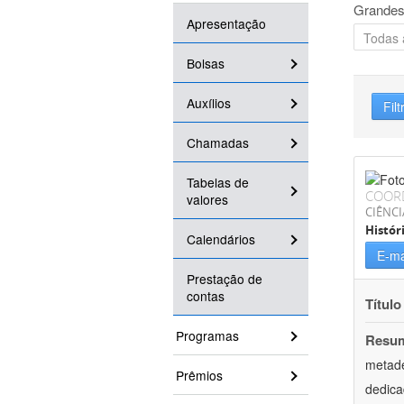
Grandes
Apresentação
Bolsas
Auxílios
Filt
Chamadas
Tabelas de
COOR
valores
CIÊNC
Histór
Calendários
E-ma
Prestação de
contas
Título
Programas
Resu
metade
Prêmios
dedica