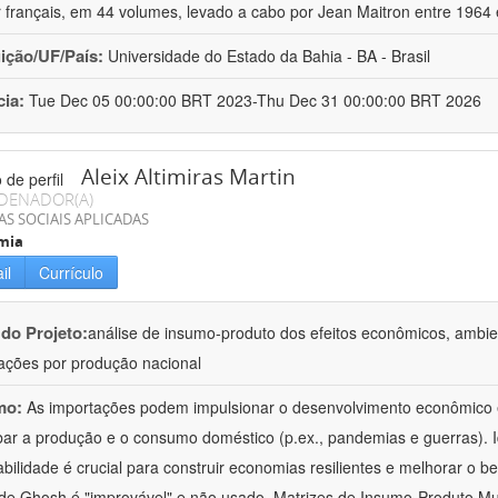
r français, em 44 volumes, levado a cabo por Jean Maitron entre 1964
uição/UF/País:
Universidade do Estado da Bahia - BA - Brasil
cia:
Tue Dec 05 00:00:00 BRT 2023-Thu Dec 31 00:00:00 BRT 2026
Aleix Altimiras Martin
DENADOR(A)
AS SOCIAIS APLICADAS
mia
il
Currículo
 do Projeto:
análise de insumo-produto dos efeitos econômicos, ambien
ações por produção nacional
mo:
As importações podem impulsionar o desenvolvimento econômico
bar a produção e o consumo doméstico (p.ex., pandemias e guerras). Id
abilidade é crucial para construir economias resilientes e melhorar o 
 de Ghosh é "improvável" e não usado. Matrizes de Insumo-Produto Mu