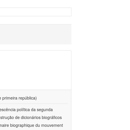
e primeira república)
vescência política da segunda
trução de dicionários biográficos
nnaire biographique du mouvement