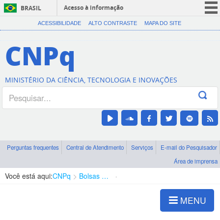
Acesso à informação
BRASIL
CORONAVÍRUS (COVID-19)
ACESSIBILIDADE
ALTO CONTRASTE
MAPA DO SITE
Participe
CNPq
Serviços
Legislação
MINISTÉRIO DA CIÊNCIA, TECNOLOGIA E INOVAÇÕES
Canais
Perguntas frequentes
Central de Atendimento
Serviços
E-mail do Pesquisador
Área de imprensa
Você está aqui:
CNPq
Bolsas e Auxílios Vigentes
Projetos de Pesquisa
MENU