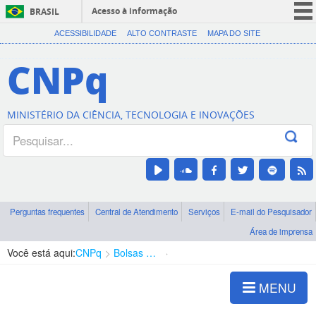
Acesso à informação
BRASIL
CORONAVÍRUS (COVID-19)
ACESSIBILIDADE
ALTO CONTRASTE
MAPA DO SITE
Participe
CNPq
Serviços
Legislação
MINISTÉRIO DA CIÊNCIA, TECNOLOGIA E INOVAÇÕES
Canais
Perguntas frequentes
Central de Atendimento
Serviços
E-mail do Pesquisador
Área de imprensa
Você está aqui:
CNPq
Bolsas e Auxílios Vigentes
Projetos de Pesquisa
MENU