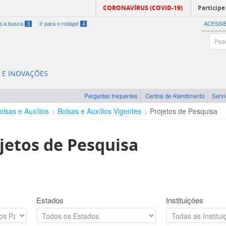
CORONAVÍRUS (COVID-19)
Participe
ra a busca
3
Ir para o rodapé
4
ACESSI
A E INOVAÇÕES
Perguntas frequentes
Central de Atendimento
Serv
olsas e Auxílios
Bolsas e Auxílios Vigentes
Projetos de Pesquisa
jetos de Pesquisa
Estados
Instituições