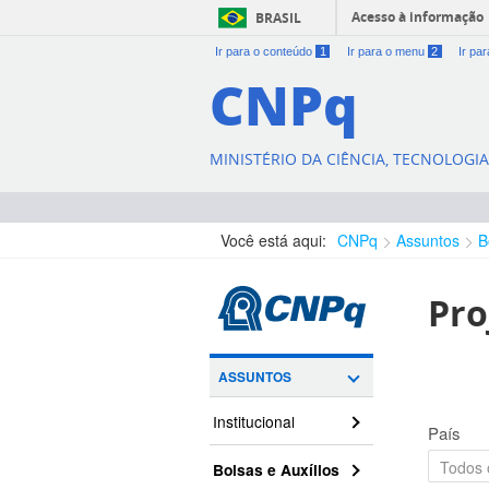
Acesso à informação
BRASIL
Ir para o conteúdo
1
Ir para o menu
2
Ir pa
CNPq
MINISTÉRIO DA CIÊNCIA, TECNOLOGI
Você está aqui:
CNPq
Assuntos
B
Pro
ASSUNTOS
Institucional
País
Bolsas e Auxílios