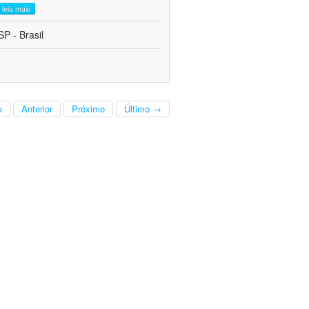
leia mais
P - Brasil
o
Anterior
Próximo
Último →