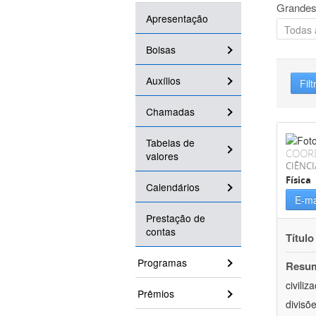
Grandes
Apresentação
Bolsas
Auxílios
Filt
Chamadas
Tabelas de
COOR
valores
CIÊNCI
Física
Calendários
E-ma
Prestação de
contas
Título
Programas
Resu
civili
Prêmios
divisõ