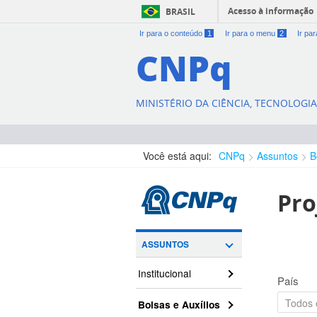
Acesso à informação
BRASIL
Ir para o conteúdo
1
Ir para o menu
2
Ir pa
CNPq
MINISTÉRIO DA CIÊNCIA, TECNOLOGI
Você está aqui:
CNPq
Assuntos
B
Pro
ASSUNTOS
Institucional
País
Bolsas e Auxílios