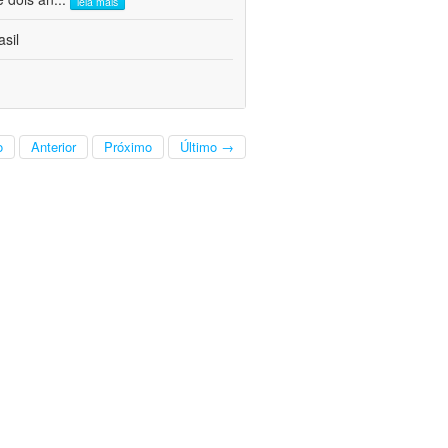
leia mais
sil
o
Anterior
Próximo
Último →