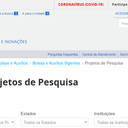
CORONAVÍRUS (COVID-19)
Participe
ra a busca
3
Ir para o rodapé
4
ACESSI
A E INOVAÇÕES
Perguntas frequentes
Central de Atendimento
Serv
olsas e Auxílios
Bolsas e Auxílios Vigentes
Projetos de Pesquisa
jetos de Pesquisa
Estados
Instituições