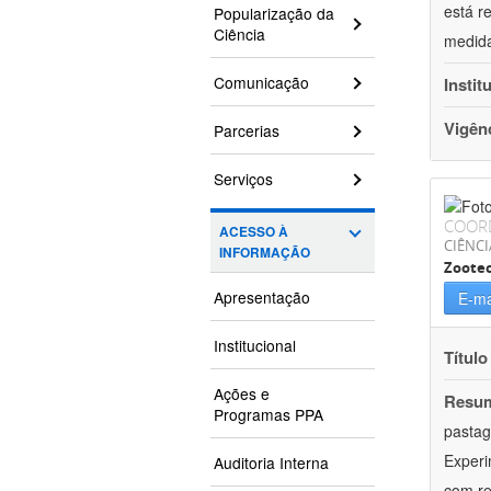
está r
Popularização da
Ciência
medida
Comunicação
Instit
Vigên
Parcerias
Serviços
COOR
ACESSO À
CIÊNCI
INFORMAÇÃO
Zoote
Apresentação
E-ma
Institucional
Título
Ações e
Resu
Programas PPA
pastag
Experi
Auditoria Interna
com re