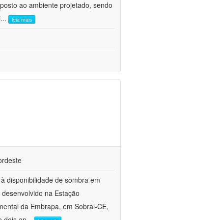
posto ao ambiente projetado, sendo
i
...
leia mais
ordeste
o à disponibilidade de sombra em
 desenvolvido na Estação
imental da Embrapa, em Sobral-CE,
e dois an
...