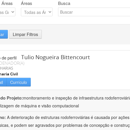
 Áreas
Áreas
Busca
rar
Limpar Filtros
Tulio Nogueira Bittencourt
DENADOR(A)
HARIAS
aria Civil
il
Currículo
 do Projeto:
monitoramento e inspeção de infraestrutura rodoferroviár
izagem de máquina e visão computacional
mo:
A deterioração de estruturas rodoferroviárias é causada por açõe
ísicas, e podem ser agravados por problemas de concepção e construçã