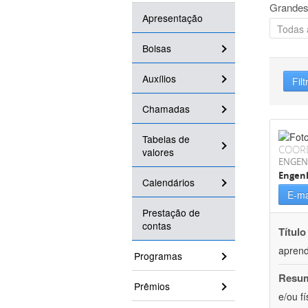
Grandes
Apresentação
Bolsas
Auxílios
Filt
Chamadas
Tabelas de
COOR
valores
ENGEN
Engenh
Calendários
E-ma
Prestação de
contas
Título
aprend
Programas
Resu
Prêmios
e/ou f