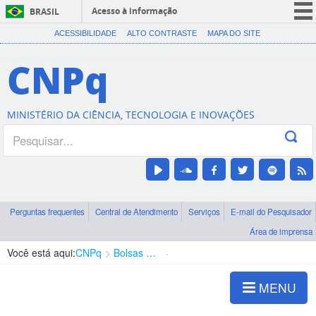
Acesso à informação
BRASIL
CORONAVÍRUS (COVID-19)
ACESSIBILIDADE
ALTO CONTRASTE
MAPA DO SITE
Participe
CNPq
Serviços
Legislação
MINISTÉRIO DA CIÊNCIA, TECNOLOGIA E INOVAÇÕES
Canais
Perguntas frequentes
Central de Atendimento
Serviços
E-mail do Pesquisador
Área de imprensa
Você está aqui:
CNPq
Bolsas e Auxílios Vigentes
Projetos de Pesquisa
MENU