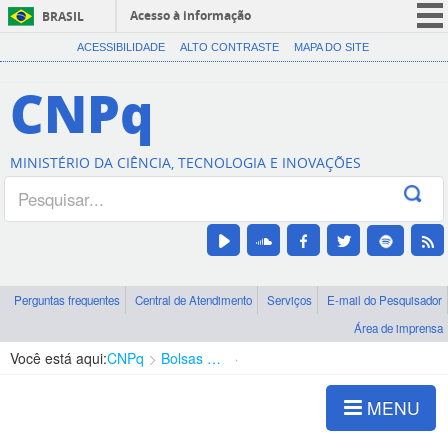
Acesso à informação
BRASIL
CORONAVÍRUS (COVID-19)
ACESSIBILIDADE
ALTO CONTRASTE
MAPA DO SITE
Participe
CNPq
Serviços
Legislação
MINISTÉRIO DA CIÊNCIA, TECNOLOGIA E INOVAÇÕES
Canais
Perguntas frequentes
Central de Atendimento
Serviços
E-mail do Pesquisador
Área de imprensa
Você está aqui:
CNPq
Bolsas e Auxílios Vigentes
Projetos de Pesquisa
MENU