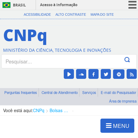
Acesso à informação
BRASIL
CORONAVÍRUS (COVID-19)
ACESSIBILIDADE
ALTO CONTRASTE
MAPA DO SITE
Participe
CNPq
Serviços
Legislação
MINISTÉRIO DA CIÊNCIA, TECNOLOGIA E INOVAÇÕES
Canais
Perguntas frequentes
Central de Atendimento
Serviços
E-mail do Pesquisador
Área de imprensa
Você está aqui:
CNPq
Bolsas e Auxílios Vigentes
Projetos de Pesquisa
MENU