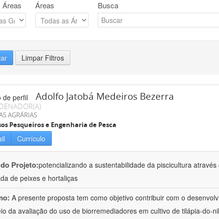
 Áreas
Áreas
Busca
rar
Limpar Filtros
Adolfo Jatobá Medeiros Bezerra
DENADOR(A)
AS AGRÁRIAS
os Pesqueiros e Engenharia de Pesca
il
Currículo
 do Projeto:
potencializando a sustentabilidade da piscicultura atrav
ada de peixes e hortaliças
mo:
A presente proposta tem como objetivo contribuir com o desenvolv
io da avaliação do uso de biorremediadores em cultivo de tilápia-do-ni