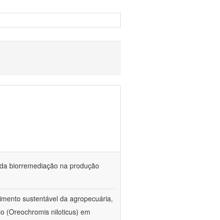
és da biorremediação na produção
imento sustentável da agropecuária,
lo (Oreochromis niloticus) em