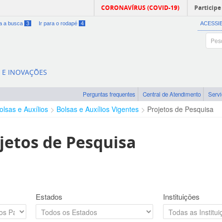
CORONAVÍRUS (COVID-19)
Participe
ra a busca
3
Ir para o rodapé
4
ACESSI
A E INOVAÇÕES
Perguntas frequentes
Central de Atendimento
Serv
olsas e Auxílios
Bolsas e Auxílios Vigentes
Projetos de Pesquisa
jetos de Pesquisa
Estados
Instituições