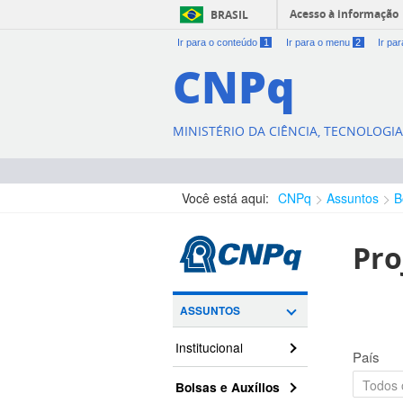
Acesso à informação
BRASIL
Ir para o conteúdo
1
Ir para o menu
2
Ir pa
CNPq
MINISTÉRIO DA CIÊNCIA, TECNOLOGI
Você está aqui:
CNPq
Assuntos
B
Pro
ASSUNTOS
Institucional
País
Bolsas e Auxílios