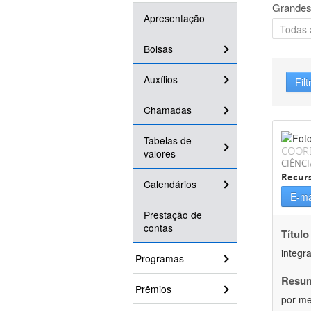
Grandes
Apresentação
Bolsas
Auxílios
Filt
Chamadas
Tabelas de
COOR
valores
CIÊNCI
Recurs
Calendários
E-ma
Prestação de
contas
Título
integr
Programas
Resu
Prêmios
por me