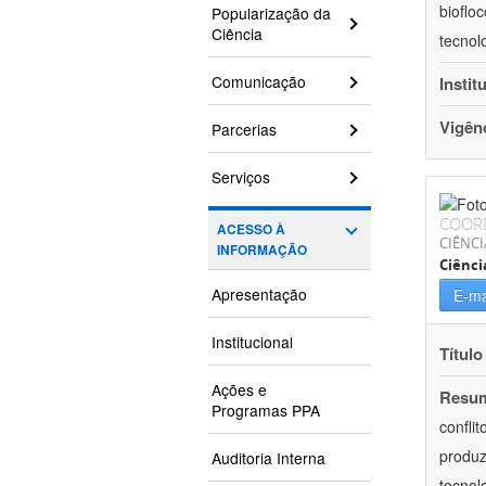
bioflo
Popularização da
Ciência
tecnol
Comunicação
Instit
Vigên
Parcerias
Serviços
COOR
ACESSO À
CIÊNC
INFORMAÇÃO
Ciênci
Apresentação
E-ma
Institucional
Título
Ações e
Resu
Programas PPA
confli
produz
Auditoria Interna
tecnol