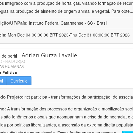
cos integrado com a produção de hortaliças, visando formação de rec
ogias na produção de alimento de origem animal e vegetal. Para obte
..
uição/UF/País:
Instituto Federal Catarinense - SC - Brasil
cia:
Mon Dec 04 00:00:00 BRT 2023-Thu Dec 31 00:00:00 BRT 2026
Adrian Gurza Lavalle
DENADOR(A)
IAS HUMANAS
a Política
il
Currículo
 do Projeto:
inct participa - transformações da participação, do associa
mo:
A transformação dos processos de organização e mobilização soci
tos são fenômenos globais que acompanham a crise da democracia, o cr
ida por políticas liberalizantes, a ascensão da extrema direita populist
ogias digitais de comunicação. Esses fenômenos expressam e
...