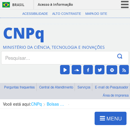
Acesso à informação
BRASIL
CORONAVÍRUS (COVID-19)
ACESSIBILIDADE
ALTO CONTRASTE
MAPA DO SITE
Participe
CNPq
Serviços
Legislação
MINISTÉRIO DA CIÊNCIA, TECNOLOGIA E INOVAÇÕES
Canais
Perguntas frequentes
Central de Atendimento
Serviços
E-mail do Pesquisador
Área de imprensa
Você está aqui:
CNPq
Bolsas e Auxílios Vigentes
Projetos de Pesquisa
MENU