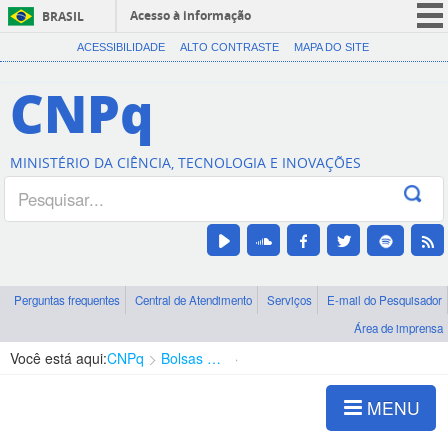
Acesso à informação
BRASIL
CORONAVÍRUS (COVID-19)
ACESSIBILIDADE
ALTO CONTRASTE
MAPA DO SITE
Participe
CNPq
Serviços
Legislação
MINISTÉRIO DA CIÊNCIA, TECNOLOGIA E INOVAÇÕES
Canais
Perguntas frequentes
Central de Atendimento
Serviços
E-mail do Pesquisador
Área de imprensa
Você está aqui:
CNPq
Bolsas e Auxílios Vigentes
Projetos de Pesquisa
MENU