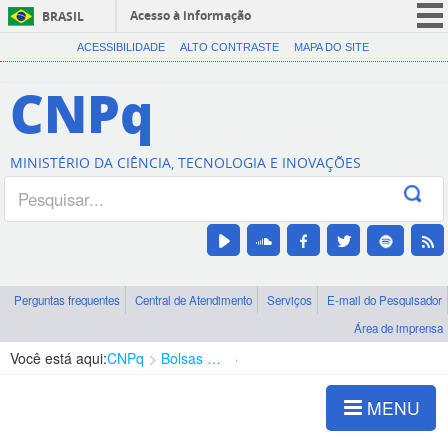
Acesso à informação
BRASIL
CORONAVÍRUS (COVID-19)
ACESSIBILIDADE
ALTO CONTRASTE
MAPA DO SITE
Participe
CNPq
Serviços
Legislação
MINISTÉRIO DA CIÊNCIA, TECNOLOGIA E INOVAÇÕES
Canais
Perguntas frequentes
Central de Atendimento
Serviços
E-mail do Pesquisador
Área de imprensa
Você está aqui:
CNPq
Bolsas e Auxílios Vigentes
Projetos de Pesquisa
MENU