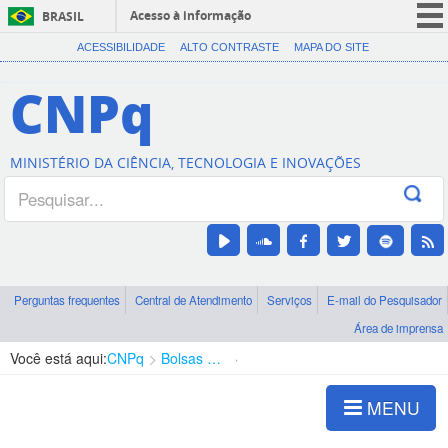
Acesso à informação
BRASIL
CORONAVÍRUS (COVID-19)
ACESSIBILIDADE
ALTO CONTRASTE
MAPA DO SITE
Participe
CNPq
Serviços
Legislação
MINISTÉRIO DA CIÊNCIA, TECNOLOGIA E INOVAÇÕES
Canais
Perguntas frequentes
Central de Atendimento
Serviços
E-mail do Pesquisador
Área de imprensa
Você está aqui:
CNPq
Bolsas e Auxílios Vigentes
Projetos de Pesquisa
MENU