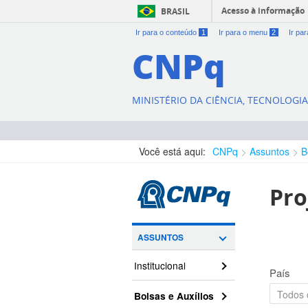
Acesso à informação
BRASIL
Ir para o conteúdo
1
Ir para o menu
2
Ir pa
CNPq
MINISTÉRIO DA CIÊNCIA, TECNOLOGI
Você está aqui:
CNPq
Assuntos
B
Pro
ASSUNTOS
Institucional
País
Bolsas e Auxílios