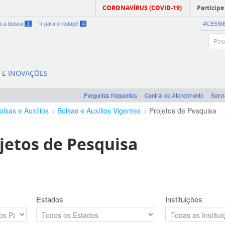
CORONAVÍRUS (COVID-19)
Participe
ra a busca
3
Ir para o rodapé
4
ACESSI
A E INOVAÇÕES
Perguntas frequentes
Central de Atendimento
Serv
olsas e Auxílios
Bolsas e Auxílios Vigentes
Projetos de Pesquisa
jetos de Pesquisa
Estados
Instituições