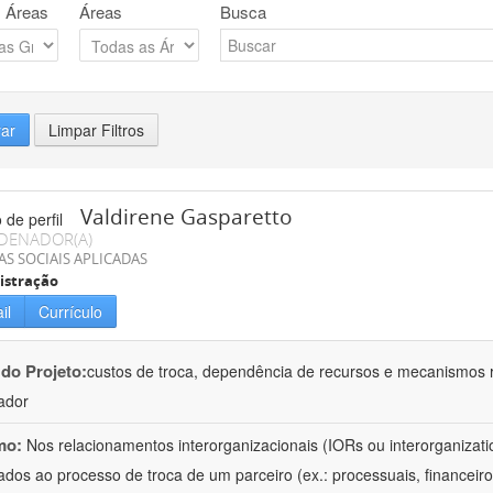
 Áreas
Áreas
Busca
rar
Limpar Filtros
Valdirene Gasparetto
DENADOR(A)
AS SOCIAIS APLICADAS
istração
il
Currículo
 do Projeto:
custos de troca, dependência de recursos e mecanismos r
ador
mo:
Nos relacionamentos interorganizacionais (IORs ou interorganizatio
ados ao processo de troca de um parceiro (ex.: processuais, financeiro