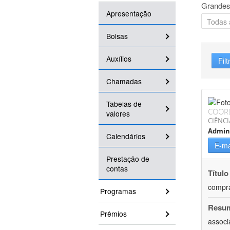
Grandes
Apresentação
Bolsas
Auxílios
Filt
Chamadas
Tabelas de
COOR
valores
CIÊNCI
Admin
Calendários
E-ma
Prestação de
contas
Título
compr
Programas
Resu
Prêmios
associ