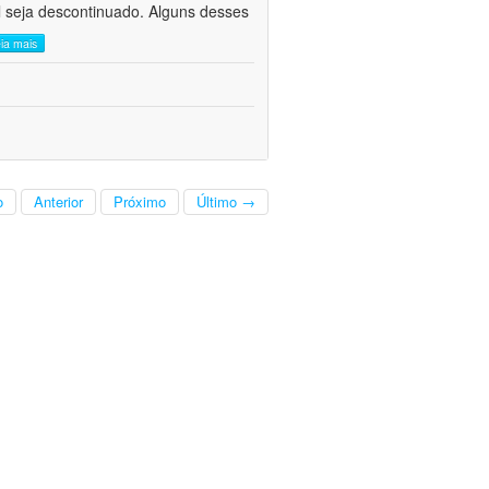
l seja descontinuado. Alguns desses
eia mais
o
Anterior
Próximo
Último →