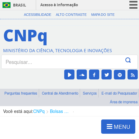
Acesso à informação
BRASIL
CORONAVÍRUS (COVID-19)
ACESSIBILIDADE
ALTO CONTRASTE
MAPA DO SITE
Participe
CNPq
Serviços
Legislação
MINISTÉRIO DA CIÊNCIA, TECNOLOGIA E INOVAÇÕES
Canais
Perguntas frequentes
Central de Atendimento
Serviços
E-mail do Pesquisador
Área de imprensa
Você está aqui:
CNPq
Bolsas e Auxílios Vigentes
Projetos de Pesquisa
MENU