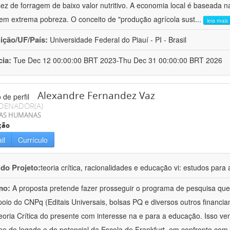
ez de forragem de baixo valor nutritivo. A economia local é baseada na 
em extrema pobreza. O conceito de "produção agrícola sust
...
leia mais
uição/UF/País:
Universidade Federal do Piauí - PI - Brasil
cia:
Tue Dec 12 00:00:00 BRT 2023-Thu Dec 31 00:00:00 BRT 2026
Alexandre Fernandez Vaz
DENADOR(A)
IAS HUMANAS
ção
il
Currículo
 do Projeto:
teoria crítica, racionalidades e educação vi: estudos pa
mo:
A proposta pretende fazer prosseguir o programa de pesquisa qu
oio do CNPq (Editais Universais, bolsas PQ e diversos outros financi
oria Crítica do presente com interesse na e para a educação. Isso ve
e do legado e do potencial da Escola de Frankfurt, em confronto com