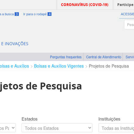
CORONAVÍRUS (COVID-19)
Participe
ra a busca
3
Ir para o rodapé
4
ACESSI
A E INOVAÇÕES
Perguntas frequentes
Central de Atendimento
Serv
olsas e Auxílios
Bolsas e Auxílios Vigentes
Projetos de Pesquisa
jetos de Pesquisa
Estados
Instituições