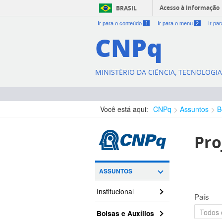
Acesso à informação
BRASIL
Ir para o conteúdo
1
Ir para o menu
2
Ir pa
CNPq
MINISTÉRIO DA CIÊNCIA, TECNOLOGI
Você está aqui:
CNPq
Assuntos
B
Pro
ASSUNTOS
Institucional
País
Bolsas e Auxílios