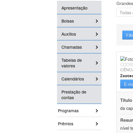
Grandes
Apresentação
Bolsas
Auxílios
Filt
Chamadas
Tabelas de
COOR
valores
CIÊNCI
Zoote
Calendários
E-ma
Prestação de
contas
Título
da cap
Programas
Resu
Prêmios
nível 