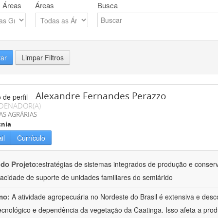
 Áreas
Áreas
Busca
rar
Limpar Filtros
Alexandre Fernandes Perazzo
DENADOR(A)
AS AGRÁRIAS
cnia
il
Currículo
 do Projeto:
estratégias de sistemas integrados de produção e conse
acidade de suporte de unidades familiares do semiárido
mo:
A atividade agropecuária no Nordeste do Brasil é extensiva e desc
tecnológico e dependência da vegetação da Caatinga. Isso afeta a produ