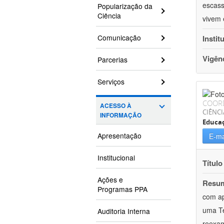
escass
Popularização da
Ciência
vivem 
Comunicação
Instit
Vigên
Parcerias
Serviços
COOR
ACESSO À
CIÊNC
INFORMAÇÃO
Educa
Apresentação
E-ma
Institucional
Título
Ações e
Resu
Programas PPA
com ap
uma Te
Auditoria Interna
reexam