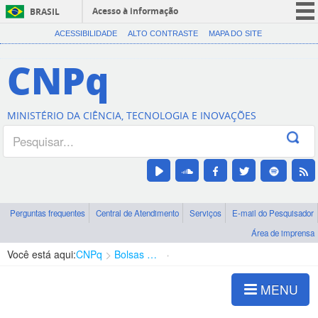
Acesso à informação
BRASIL
CORONAVÍRUS (COVID-19)
ACESSIBILIDADE
ALTO CONTRASTE
MAPA DO SITE
Participe
CNPq
Serviços
Legislação
MINISTÉRIO DA CIÊNCIA, TECNOLOGIA E INOVAÇÕES
Canais
Perguntas frequentes
Central de Atendimento
Serviços
E-mail do Pesquisador
Área de imprensa
Você está aqui:
CNPq
Bolsas e Auxílios Vigentes
Projetos de Pesquisa
MENU