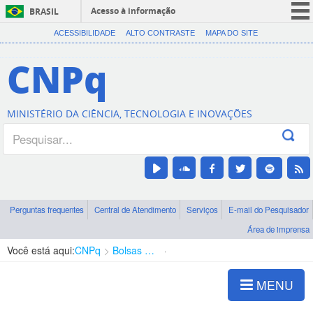
Acesso à informação
BRASIL
CORONAVÍRUS (COVID-19)
ACESSIBILIDADE
ALTO CONTRASTE
MAPA DO SITE
Participe
CNPq
Serviços
Legislação
MINISTÉRIO DA CIÊNCIA, TECNOLOGIA E INOVAÇÕES
Canais
Perguntas frequentes
Central de Atendimento
Serviços
E-mail do Pesquisador
Área de imprensa
Você está aqui:
CNPq
Bolsas e Auxílios Vigentes
Projetos de Pesquisa
MENU