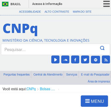
Acesso à informação
BRASIL
CORONAVÍRUS (COVID-19)
ACESSIBILIDADE
ALTO CONTRASTE
MAPA DO SITE
Participe
CNPq
Serviços
Legislação
MINISTÉRIO DA CIÊNCIA, TECNOLOGIA E INOVAÇÕES
Canais
Perguntas frequentes
Central de Atendimento
Serviços
E-mail do Pesquisador
Área de imprensa
Você está aqui:
CNPq
Bolsas e Auxílios Vigentes
Projetos de Pesquisa
MENU