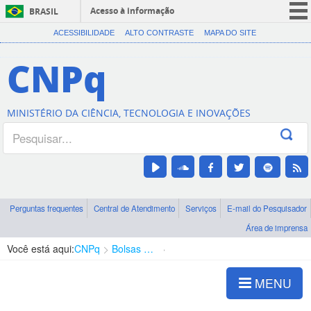
Acesso à informação
BRASIL
CORONAVÍRUS (COVID-19)
ACESSIBILIDADE
ALTO CONTRASTE
MAPA DO SITE
Participe
CNPq
Serviços
Legislação
MINISTÉRIO DA CIÊNCIA, TECNOLOGIA E INOVAÇÕES
Canais
Perguntas frequentes
Central de Atendimento
Serviços
E-mail do Pesquisador
Área de imprensa
Você está aqui:
CNPq
Bolsas e Auxílios Vigentes
Projetos de Pesquisa
MENU