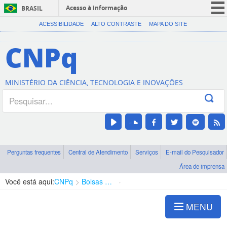
Acesso à informação
BRASIL
CORONAVÍRUS (COVID-19)
ACESSIBILIDADE
ALTO CONTRASTE
MAPA DO SITE
Participe
CNPq
Serviços
Legislação
MINISTÉRIO DA CIÊNCIA, TECNOLOGIA E INOVAÇÕES
Canais
Perguntas frequentes
Central de Atendimento
Serviços
E-mail do Pesquisador
Área de imprensa
Você está aqui:
CNPq
Bolsas e Auxílios Vigentes
Projetos de Pesquisa
MENU