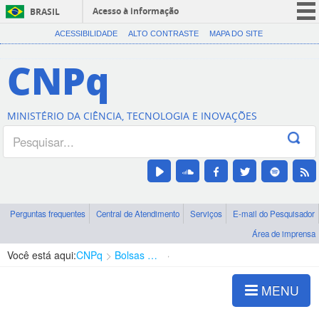
Acesso à informação
BRASIL
CORONAVÍRUS (COVID-19)
ACESSIBILIDADE
ALTO CONTRASTE
MAPA DO SITE
Participe
CNPq
Serviços
Legislação
MINISTÉRIO DA CIÊNCIA, TECNOLOGIA E INOVAÇÕES
Canais
Perguntas frequentes
Central de Atendimento
Serviços
E-mail do Pesquisador
Área de imprensa
Você está aqui:
CNPq
Bolsas e Auxílios Vigentes
Projetos de Pesquisa
MENU