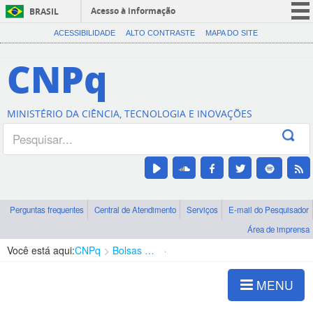
Acesso à informação
BRASIL
CORONAVÍRUS (COVID-19)
ACESSIBILIDADE
ALTO CONTRASTE
MAPA DO SITE
Participe
CNPq
Serviços
Legislação
MINISTÉRIO DA CIÊNCIA, TECNOLOGIA E INOVAÇÕES
Canais
Perguntas frequentes
Central de Atendimento
Serviços
E-mail do Pesquisador
Área de imprensa
Você está aqui:
CNPq
Bolsas e Auxílios Vigentes
Projetos de Pesquisa
MENU