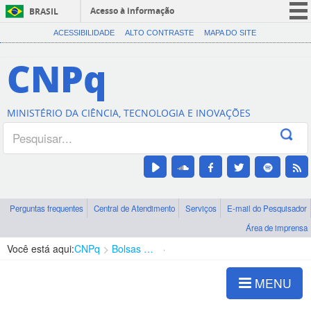
Acesso à informação
BRASIL
CORONAVÍRUS (COVID-19)
ACESSIBILIDADE
ALTO CONTRASTE
MAPA DO SITE
Participe
CNPq
Serviços
Legislação
MINISTÉRIO DA CIÊNCIA, TECNOLOGIA E INOVAÇÕES
Canais
Perguntas frequentes
Central de Atendimento
Serviços
E-mail do Pesquisador
Área de imprensa
Você está aqui:
CNPq
Bolsas e Auxílios Vigentes
Projetos de Pesquisa
MENU