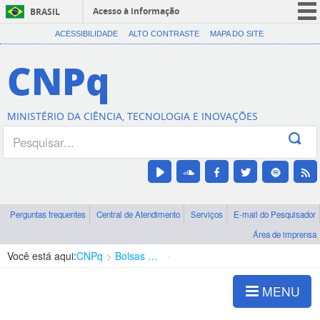
Acesso à informação
BRASIL
CORONAVÍRUS (COVID-19)
ACESSIBILIDADE
ALTO CONTRASTE
MAPA DO SITE
Participe
CNPq
Serviços
Legislação
MINISTÉRIO DA CIÊNCIA, TECNOLOGIA E INOVAÇÕES
Canais
Perguntas frequentes
Central de Atendimento
Serviços
E-mail do Pesquisador
Área de imprensa
Você está aqui:
CNPq
Bolsas e Auxílios Vigentes
Projetos de Pesquisa
MENU